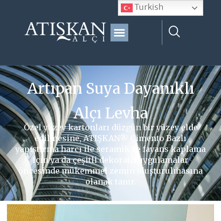
Turkish
Artıpan Suya Dayanıklı
Alçı Levha
Özel yüzey kartonları düzgün bir yüzey elde
edilmesine, ATIŞKAN® Çimento Bazlı
yapıştırma harcı ile seramik ve fayans kaplama
için ya da çeşitli dekoratif uygulamalar
öncesinde mükemmel zemin oluşturulmasına
olanak tanır.