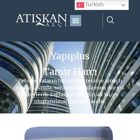
Turkish
Yapıplus
Tamir Harcı
Beton sıvaların tamirinde, tesviye amaçlı
sıvanmasında, seramik uygulaması öncesi
yüzeylerde sağlam ve düzgün alt yüzey
oluşturulmasında kullanılır.