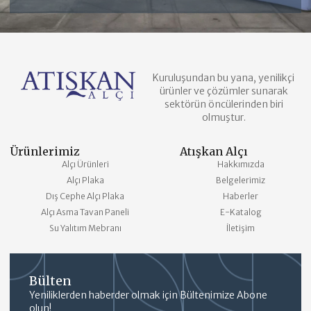
Kuruluşundan bu yana, yenilikçi
ürünler ve çözümler sunarak
sektörün öncülerinden biri
olmuştur.
Ürünlerimiz
Atışkan Alçı
Alçı Ürünleri
Hakkımızda
Alçı Plaka
Belgelerimiz
Dış Cephe Alçı Plaka
Haberler
Alçı Asma Tavan Paneli
E-Katalog
Su Yalıtım Mebranı
İletişim
Bülten
Yeniliklerden haberder olmak için Bültenimize Abone
olun!