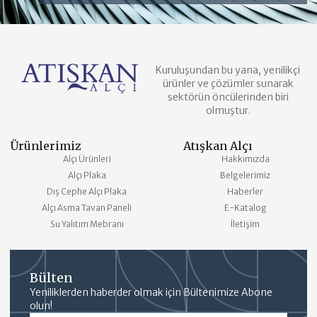
Kuruluşundan bu yana, yenilikçi
ürünler ve çözümler sunarak
sektörün öncülerinden biri
olmuştur.
Ürünlerimiz
Atışkan Alçı
Alçı Ürünleri
Hakkımızda
Alçı Plaka
Belgelerimiz
Dış Cephe Alçı Plaka
Haberler
Alçı Asma Tavan Paneli
E-Katalog
Su Yalıtım Mebranı
İletişim
Bülten
Yeniliklerden haberder olmak için Bültenimize Abone
olun!