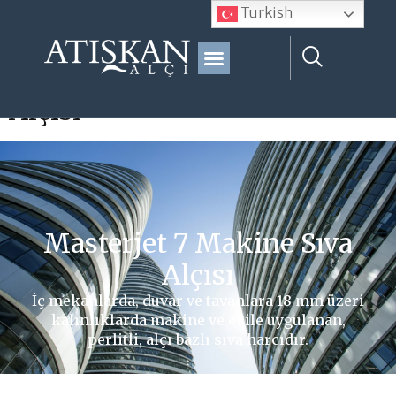
Turkish
Masterjet 7 Makine Sıva
Alçısı
Masterjet 7 Makine Sıva
Alçısı
İç mekanlarda, duvar ve tavanlara 18 mm üzeri
kalınlıklarda makine ve el ile uygulanan,
perlitli, alçı bazlı sıva harcıdır.