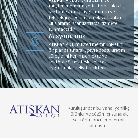
Atışkan Alçı, sürekli gelişim ve
müşteri memnuniyetini temel alarak,
sektördeki en iyi uygulamaları ve
teknolojileri benimsemek ve bunları
uluslararası standartlarda hizmete
sunmaktadır.
Misyonumuz
Atışkan Alçı, müşteri memnuniyetini
ön planda tutarak, çevre dostu üretim
süreçlerini benimsemekte ve
sektörde örnek teşkil edecek
uygulamalar geliştirmektedir.
Kuruluşundan bu yana, yenilikçi
ürünler ve çözümler sunarak
sektörün öncülerinden biri
olmuştur.