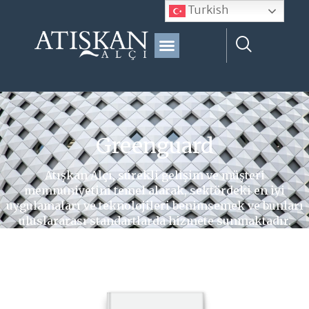
Turkish
Greenguard
Greenguard
Atışkan Alçı, sürekli gelişim ve müşteri
memnuniyetini temel alarak, sektördeki en iyi
uygulamaları ve teknolojileri benimsemek ve bunları
uluslararası standartlarda hizmete sunmaktadır.