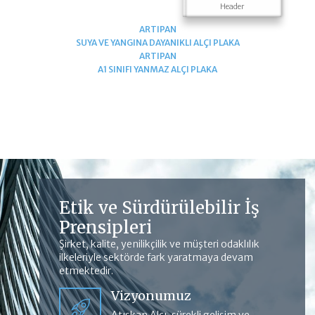
Header
ARTIPAN
SUYA VE YANGINA DAYANIKLI ALÇI PLAKA
ARTIPAN
A1 SINIFI YANMAZ ALÇI PLAKA
Etik ve Sürdürülebilir İş
Prensipleri
Şirket, kalite, yenilikçilik ve müşteri odaklılık
ilkeleriyle sektörde fark yaratmaya devam
etmektedir.
Vizyonumuz