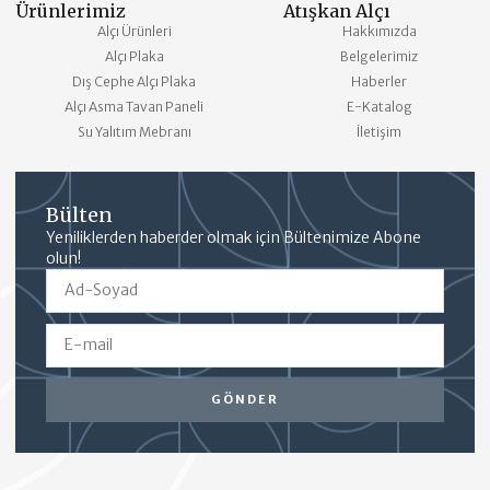
Ürünlerimiz
Atışkan Alçı
Alçı Ürünleri
Hakkımızda
Alçı Plaka
Belgelerimiz
Dış Cephe Alçı Plaka
Haberler
Alçı Asma Tavan Paneli
E-Katalog
Su Yalıtım Mebranı
İletişim
Bülten
Yeniliklerden haberder olmak için Bültenimize Abone
olun!
GÖNDER