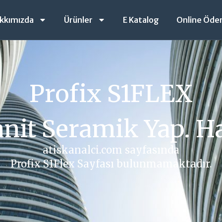
kkımızda
Ürünler
E Katalog
Online Öd
Profix S1FLEX
nit Seramik Yap. H
atiskanalci.com sayfasında
Profix S1Flex Sayfası bulunmamaktadır.