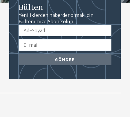
Bülten
Yeniliklerden haberder olmak için
Bültenimize Abone olun!
GÖNDER