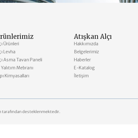
rünlerimiz
Atışkan Alçı
çı Ürünleri
Hakkımızda
çı Levha
Belgelerimiz
çı Asma Tavan Paneli
Haberler
 Yalıtım Mebranı
E-Katalog
pı Kimyasalları
İletişim
rım tarafından desteklenmektedir.